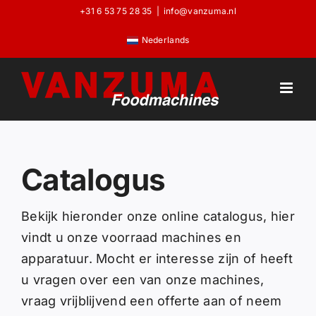
Skip
+31 6 53 75 28 35
|
info@vanzuma.nl
to
Nederlands
content
Catalogus
Bekijk hieronder onze online catalogus, hier
vindt u onze voorraad machines en
apparatuur. Mocht er interesse zijn of heeft
u vragen over een van onze machines,
vraag vrijblijvend een offerte aan of neem