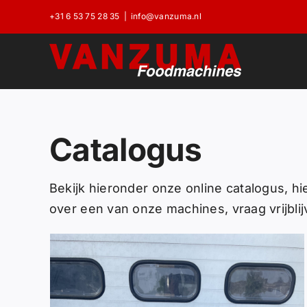
Skip
+31 6 53 75 28 35
|
info@vanzuma.nl
to
content
Catalogus
Bekijk hieronder onze online catalogus, hi
over een van onze machines, vraag vrijblij