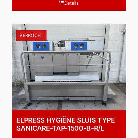
Details
VERKOCHT
ELPRESS HYGIËNE SLUIS TYPE
SANICARE-TAP-1500-B-R/L