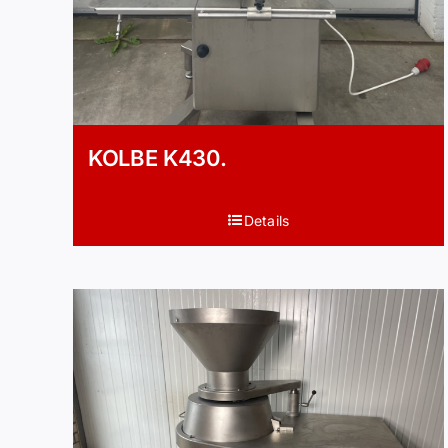
KOLBE K430.
Details